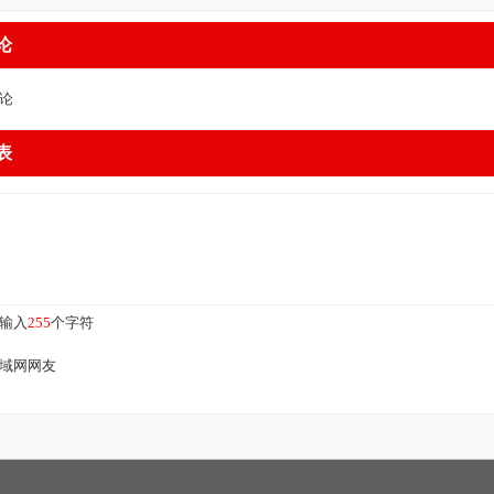
论
论
表
输入
255
个字符
域网网友