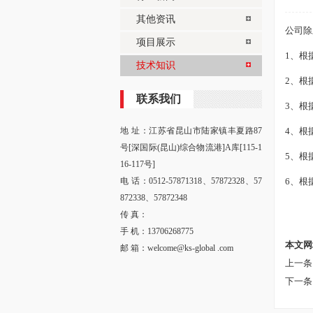
其他资讯
公司除
项目展示
1、根
技术知识
2、根
联系我们
3、根
地 址：江苏省昆山市陆家镇丰夏路87
4、根
号[深国际(昆山)综合物流港]A库[115-1
5、根
16-117号]
电 话：0512-57871318、57872328、57
6、根
872338、57872348
传 真：
手 机：13706268775
本文网
邮 箱：welcome@ks-global .com
上一条
下一条