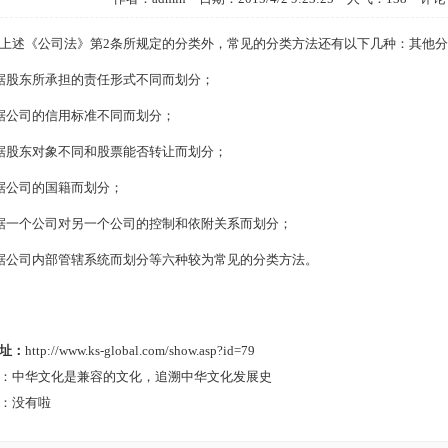
上述《公司法》第2条所规定的分类外，常见的分类方法还有以下几种：其他
据股东所承担的责任形式不同而划分；
据公司的信用标准不同而划分；
据股东对象不同和股票能否转让而划分；
据公司的国籍而划分；
据一个公司对另一个公司的控制和依附关系而划分；
据公司内部管辖系统而划分等六种较为常见的分类方法。
址：
http://www.ks-global.com/show.asp?id=79
：
中华文化是兼容的文化，追溯中华文化发展史
：没有啦